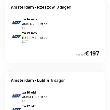
Amsterdam
-
Rzeszow
8 dagen
za 14 nov
AMS
-
RZE
·
1 stop
LOT
za 21 nov
RZE
-
AMS
·
1 stop
LOT
€ 197
vanaf
Amsterdam
-
Lublin
8 dagen
za 10 okt
AMS
-
LUZ
·
1 stop
LOT
za 17 okt