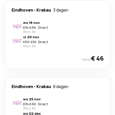
Eindhoven
-
Krakau
3 dagen
wo 18 nov
EIN
-
KRK
·
Direct
Wizz Air
vr 20 nov
KRK
-
EIN
·
Direct
Wizz Air
€ 46
vanaf
Eindhoven
-
Krakau
8 dagen
wo 25 nov
EIN
-
KRK
·
Direct
Wizz Air
wo 02 dec