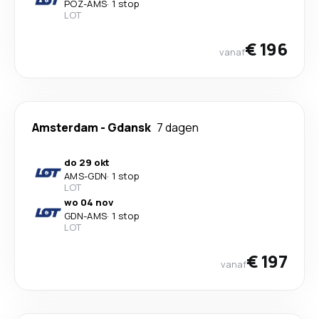
POZ
-
AMS
·
1 stop
LOT
€ 196
vanaf
Amsterdam
-
Gdansk
7 dagen
do 29 okt
AMS
-
GDN
·
1 stop
LOT
wo 04 nov
GDN
-
AMS
·
1 stop
LOT
€ 197
vanaf