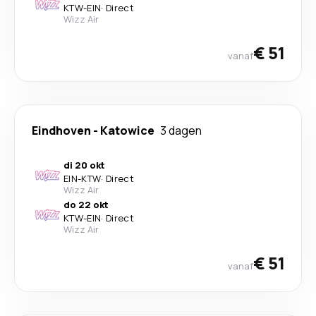
KTW
-
EIN
·
Direct
Wizz Air
€ 51
vanaf
Eindhoven
-
Katowice
3 dagen
di 20 okt
EIN
-
KTW
·
Direct
Wizz Air
do 22 okt
KTW
-
EIN
·
Direct
Wizz Air
€ 51
vanaf