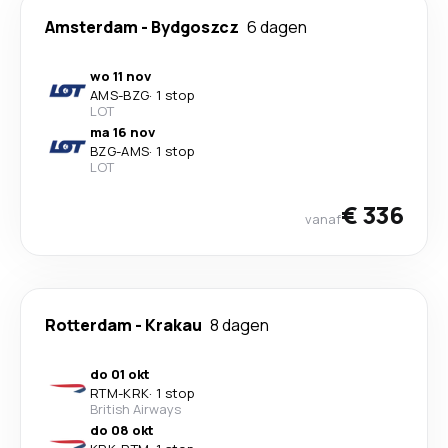
Amsterdam
-
Bydgoszcz
6 dagen
wo 11 nov
AMS
-
BZG
·
1 stop
LOT
ma 16 nov
BZG
-
AMS
·
1 stop
LOT
€ 336
vanaf
Rotterdam
-
Krakau
8 dagen
do 01 okt
RTM
-
KRK
·
1 stop
British Airways
do 08 okt