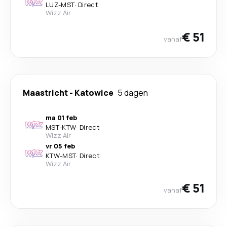
LUZ
-
MST
·
Direct
Wizz Air
€ 51
vanaf
Maastricht
-
Katowice
5 dagen
ma 01 feb
MST
-
KTW
·
Direct
Wizz Air
vr 05 feb
KTW
-
MST
·
Direct
Wizz Air
€ 51
vanaf