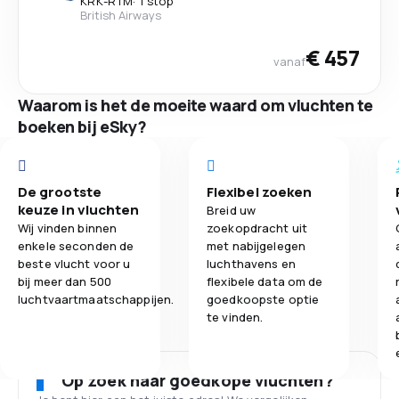
KRK
-
RTM
·
1 stop
British Airways
€ 457
vanaf
Waarom is het de moeite waard om vluchten te
boeken bij eSky?
De grootste
Flexibel zoeken
keuze in vluchten
Breid uw
Wij vinden binnen
zoekopdracht uit
enkele seconden de
met nabijgelegen
beste vlucht voor u
luchthavens en
bij meer dan 500
flexibele data om de
luchtvaartmaatschappijen.
goedkoopste optie
te vinden.
Op zoek naar goedkope vluchten?