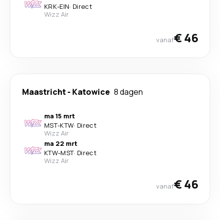
KRK
-
EIN
·
Direct
Wizz Air
€ 46
vanaf
Maastricht
-
Katowice
8 dagen
ma 15 mrt
MST
-
KTW
·
Direct
Wizz Air
ma 22 mrt
KTW
-
MST
·
Direct
Wizz Air
€ 46
vanaf