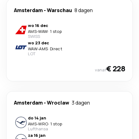
Amsterdam
-
Warschau
8 dagen
wo 16 dec
AMS
-
WAW
·
1 stop
SWISS
wo 23 dec
WAW
-
AMS
·
Direct
LOT
€ 228
vanaf
Amsterdam
-
Wroclaw
3 dagen
do 14 jan
AMS
-
WRO
·
1 stop
Lufthansa
za 16 jan