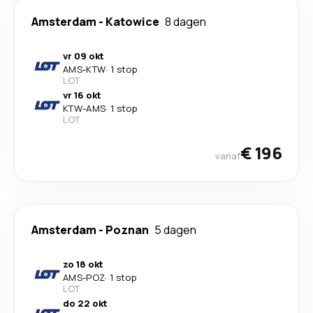
Amsterdam
-
Katowice
8 dagen
vr 09 okt
AMS
-
KTW
·
1 stop
LOT
vr 16 okt
KTW
-
AMS
·
1 stop
LOT
€ 196
vanaf
Amsterdam
-
Poznan
5 dagen
zo 18 okt
AMS
-
POZ
·
1 stop
LOT
do 22 okt