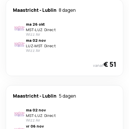
Maastricht
-
Lublin
8 dagen
ma 26 okt
MST
-
LUZ
·
Direct
Wizz Air
ma 02 nov
LUZ
-
MST
·
Direct
Wizz Air
€ 51
vanaf
Maastricht
-
Lublin
5 dagen
ma 02 nov
MST
-
LUZ
·
Direct
Wizz Air
vr 06 nov