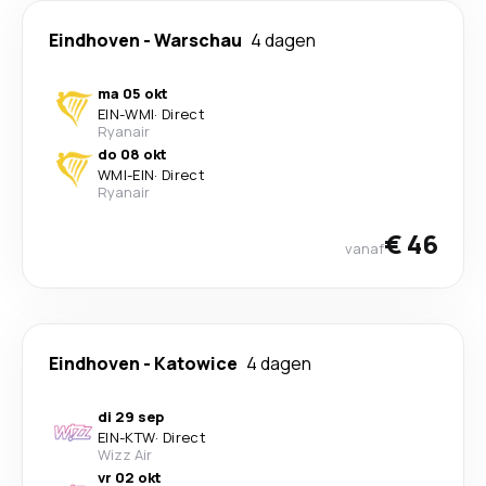
Eindhoven
-
Warschau
4 dagen
ma 05 okt
EIN
-
WMI
·
Direct
Ryanair
do 08 okt
WMI
-
EIN
·
Direct
Ryanair
€ 46
vanaf
Eindhoven
-
Katowice
4 dagen
di 29 sep
EIN
-
KTW
·
Direct
Wizz Air
vr 02 okt