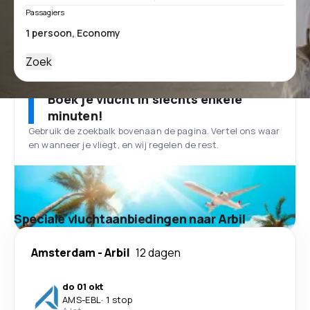
Passagiers
Zoek
Boek je vlucht in slechts enkele
minuten!
Gebruik de zoekbalk bovenaan de pagina. Vertel ons waar
en wanneer je vliegt, en wij regelen de rest.
Speciale vluchtaanbiedingen naar Arbil
Amsterdam
-
Arbil
12 dagen
do 01 okt
AMS
-
EBL
·
1 stop