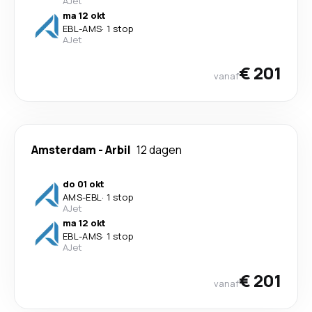
AJet
ma 12 okt
EBL
-
AMS
·
1 stop
AJet
€ 201
vanaf
Amsterdam
-
Arbil
12 dagen
do 01 okt
AMS
-
EBL
·
1 stop
AJet
ma 12 okt
EBL
-
AMS
·
1 stop
AJet
€ 201
vanaf