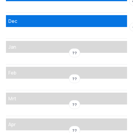
Dec
Jan
??
Feb
??
Mrt
??
Apr
??