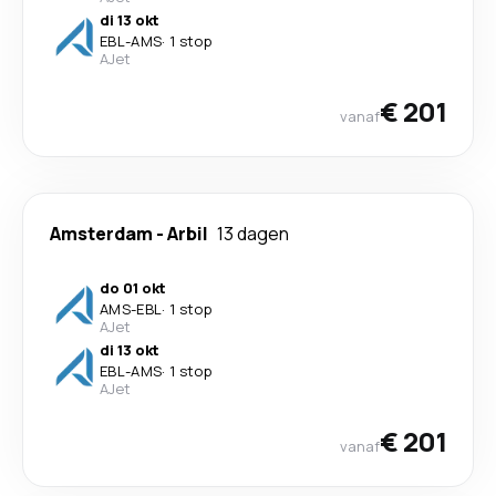
di 13 okt
EBL
-
AMS
·
1 stop
AJet
€ 201
vanaf
Amsterdam
-
Arbil
13 dagen
do 01 okt
AMS
-
EBL
·
1 stop
AJet
di 13 okt
EBL
-
AMS
·
1 stop
AJet
€ 201
vanaf