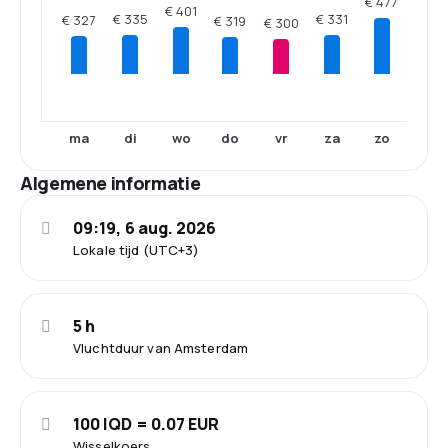
€ 477
€ 401
€ 335
€ 331
€ 327
€ 319
€ 300
ma
di
wo
do
vr
za
zo
Algemene informatie
09:19, 6 aug. 2026
Lokale tijd (UTC+3)
5 h
Vluchtduur van Amsterdam
100 IQD = 0.07 EUR
Wisselkoers