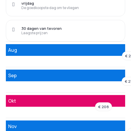
vrijdag
De goedkoopste dag om te vliegen
30 dagen van tevoren
Laagste prijzen
Aug
€ 
Sep
€ 2
Okt
€ 208
Nov