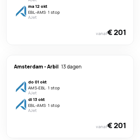
ma 12 okt
EBL
-
AMS
·
1 stop
AJet
€ 201
vanaf
Amsterdam
-
Arbil
13 dagen
do 01 okt
AMS
-
EBL
·
1 stop
AJet
di 13 okt
EBL
-
AMS
·
1 stop
AJet
€ 201
vanaf