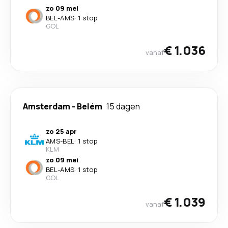
zo 09 mei
BEL
-
AMS
·
1 stop
GOL
€ 1.036
vanaf
Amsterdam
-
Belém
15 dagen
zo 25 apr
AMS
-
BEL
·
1 stop
KLM
zo 09 mei
BEL
-
AMS
·
1 stop
GOL
€ 1.039
vanaf