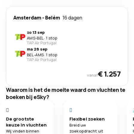
Amsterdam
-
Belém
16 dagen
zo 13 sep
AMS
-
BEL
·
1 stop
TAP Air Portugal
ma 28 sep
BEL
-
AMS
·
1 stop
TAP Air Portugal
€ 1.257
vanaf
Waarom is het de moeite waard om vluchten te
boeken bij eSky?
De grootste
Flexibel zoeken
keuze in vluchten
Breid uw
Wij vinden binnen
zoekopdracht uit