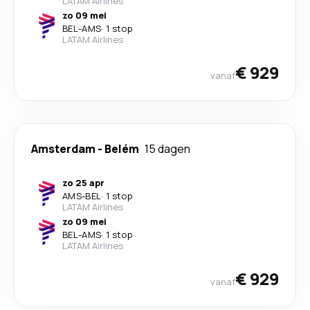
LATAM Airlines
zo 09 mei
BEL
-
AMS
·
1 stop
LATAM Airlines
€ 929
vanaf
Amsterdam
-
Belém
15 dagen
zo 25 apr
AMS
-
BEL
·
1 stop
LATAM Airlines
zo 09 mei
BEL
-
AMS
·
1 stop
LATAM Airlines
€ 929
vanaf