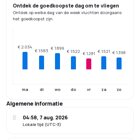
Ontdek de goedkoopste dag om te vliegen
Ontdek op welke dag van de week vluchten doorgaans
het goedkoopst zijn.
€ 2.034
€ 1.899
€ 1.583
€ 1.522
€ 1.521
€ 1.398
€ 1.281
ma
di
wo
do
vr
za
zo
Algemene informatie
04:58, 7 aug. 2026
Lokale tijd (UTC-3)