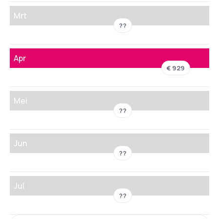
Mrt
??
Apr
€ 929
Mei
??
Jun
??
Jul
??