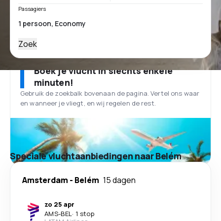
Passagiers
Zoek
Boek je vlucht in slechts enkele
minuten!
Gebruik de zoekbalk bovenaan de pagina. Vertel ons waar
en wanneer je vliegt, en wij regelen de rest.
Speciale vluchtaanbiedingen naar Belém
Amsterdam
-
Belém
15 dagen
zo 25 apr
AMS
-
BEL
·
1 stop