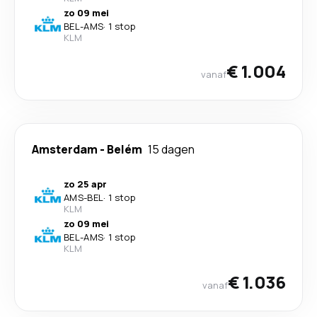
zo 09 mei
BEL
-
AMS
·
1 stop
KLM
€ 1.004
vanaf
Amsterdam
-
Belém
15 dagen
zo 25 apr
AMS
-
BEL
·
1 stop
KLM
zo 09 mei
BEL
-
AMS
·
1 stop
KLM
€ 1.036
vanaf