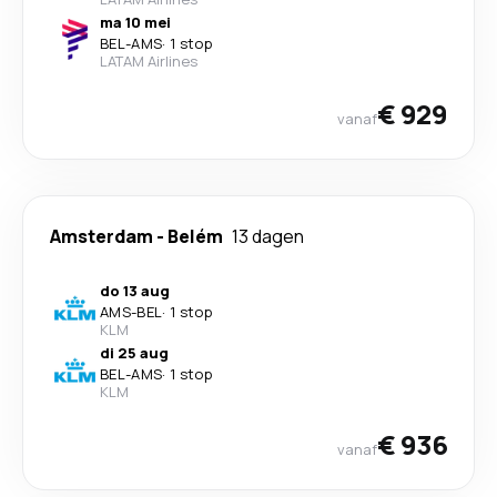
ma 10 mei
BEL
-
AMS
·
1 stop
LATAM Airlines
€ 929
vanaf
Amsterdam
-
Belém
13 dagen
do 13 aug
AMS
-
BEL
·
1 stop
KLM
di 25 aug
BEL
-
AMS
·
1 stop
KLM
€ 936
vanaf