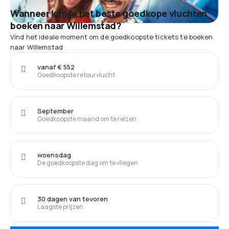
Wanneer kun je het beste goedkope vluchten
boeken naar Willemstad?
Vind het ideale moment om de goedkoopste tickets te boeken
naar Willemstad
vanaf € 552
Goedkoopste retourvlucht
September
Goedkoopste maand om te reizen
woensdag
De goedkoopste dag om te vliegen
30 dagen van tevoren
Laagste prijzen