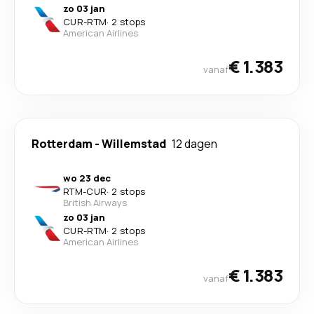
zo 03 jan
CUR
-
RTM
·
2 stops
American Airlines
€ 1.383
vanaf
Rotterdam
-
Willemstad
12 dagen
wo 23 dec
RTM
-
CUR
·
2 stops
British Airways
zo 03 jan
CUR
-
RTM
·
2 stops
American Airlines
€ 1.383
vanaf