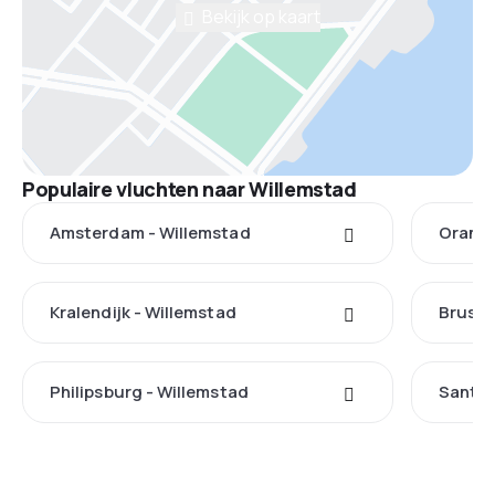
Bekijk op kaart
Populaire vluchten naar Willemstad
Amsterdam - Willemstad
Oranje
Kralendijk - Willemstad
Brusse
Philipsburg - Willemstad
Santo 