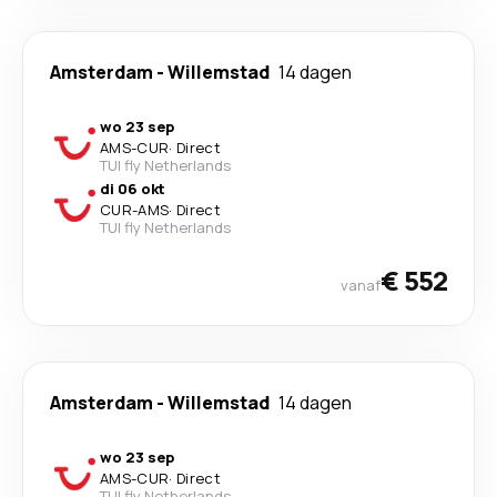
Amsterdam
-
Willemstad
14 dagen
wo 23 sep
AMS
-
CUR
·
Direct
TUI fly Netherlands
di 06 okt
CUR
-
AMS
·
Direct
TUI fly Netherlands
€ 552
vanaf
Amsterdam
-
Willemstad
14 dagen
wo 23 sep
AMS
-
CUR
·
Direct
TUI fly Netherlands