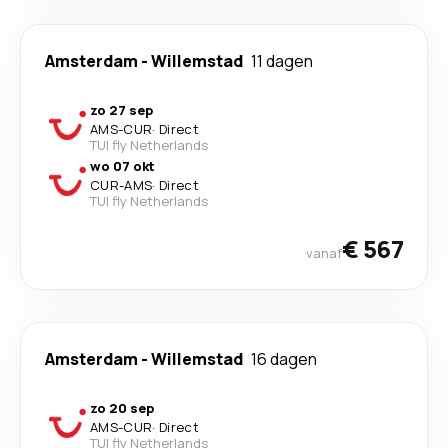
Amsterdam
-
Willemstad
11 dagen
zo 27 sep
AMS
-
CUR
·
Direct
TUI fly Netherlands
wo 07 okt
CUR
-
AMS
·
Direct
TUI fly Netherlands
€ 567
vanaf
Amsterdam
-
Willemstad
16 dagen
zo 20 sep
AMS
-
CUR
·
Direct
TUI fly Netherlands