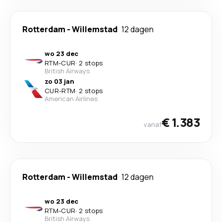
Rotterdam
-
Willemstad
12 dagen
wo 23 dec
RTM
-
CUR
·
2 stops
British Airways
zo 03 jan
CUR
-
RTM
·
2 stops
American Airlines
€ 1.383
vanaf
Rotterdam
-
Willemstad
12 dagen
wo 23 dec
RTM
-
CUR
·
2 stops
British Airways