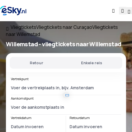
Vliegtickets
Vliegtickets naar Curaçao
Vliegtickets
naar Willemstad
Willemstad - vliegtickets naar Willemstad
Retour
Enkele reis
Vertrekpunt
Aankomstpunt
Vertrekdatum
Retourdatum