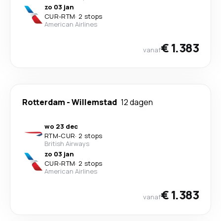
zo 03 jan
CUR
-
RTM
·
2 stops
American Airlines
€ 1.383
vanaf
Rotterdam
-
Willemstad
12 dagen
wo 23 dec
RTM
-
CUR
·
2 stops
British Airways
zo 03 jan
CUR
-
RTM
·
2 stops
American Airlines
€ 1.383
vanaf