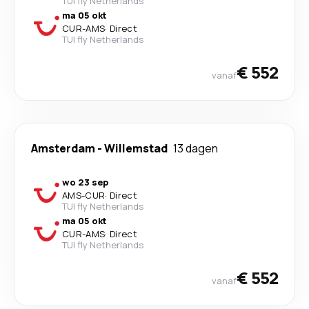
TUI fly Netherlands
ma 05 okt
CUR
-
AMS
·
Direct
TUI fly Netherlands
€ 552
vanaf
Amsterdam
-
Willemstad
13 dagen
wo 23 sep
AMS
-
CUR
·
Direct
TUI fly Netherlands
ma 05 okt
CUR
-
AMS
·
Direct
TUI fly Netherlands
€ 552
vanaf