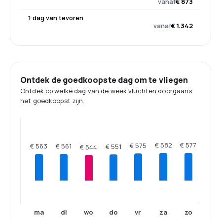
vanaf
€ 873
1 dag van tevoren
vanaf
€ 1.342
Ontdek de goedkoopste dag om te vliegen
Ontdek op welke dag van de week vluchten doorgaans
het goedkoopst zijn.
€ 582
€ 577
€ 575
€ 563
€ 561
€ 551
€ 544
ma
di
wo
do
vr
za
zo