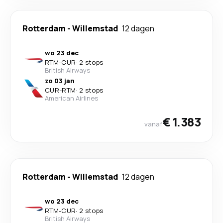
Rotterdam
-
Willemstad
12 dagen
wo 23 dec
RTM
-
CUR
·
2 stops
British Airways
zo 03 jan
CUR
-
RTM
·
2 stops
American Airlines
€ 1.383
vanaf
Rotterdam
-
Willemstad
12 dagen
wo 23 dec
RTM
-
CUR
·
2 stops
British Airways