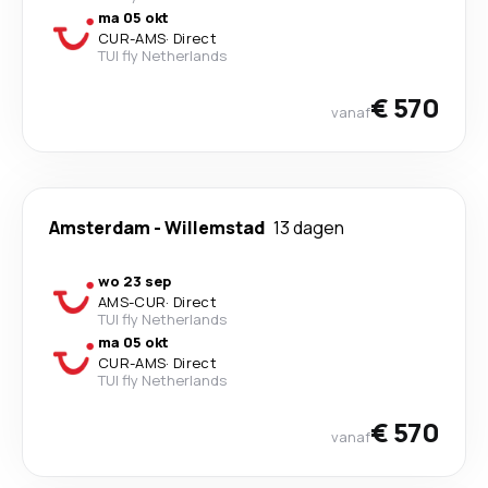
ma 05 okt
CUR
-
AMS
·
Direct
TUI fly Netherlands
€ 570
vanaf
Amsterdam
-
Willemstad
13 dagen
wo 23 sep
AMS
-
CUR
·
Direct
TUI fly Netherlands
ma 05 okt
CUR
-
AMS
·
Direct
TUI fly Netherlands
€ 570
vanaf