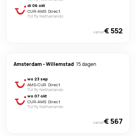
di 06 okt
CUR
-
AMS
·
Direct
TUI fly Netherlands
€ 552
vanaf
Amsterdam
-
Willemstad
15 dagen
wo 23 sep
AMS
-
CUR
·
Direct
TUI fly Netherlands
wo 07 okt
CUR
-
AMS
·
Direct
TUI fly Netherlands
€ 567
vanaf