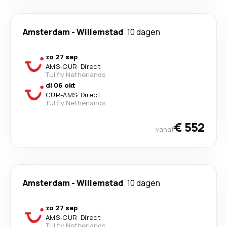
Amsterdam
-
Willemstad
10 dagen
zo 27 sep
AMS
-
CUR
·
Direct
TUI fly Netherlands
di 06 okt
CUR
-
AMS
·
Direct
TUI fly Netherlands
€ 552
vanaf
Amsterdam
-
Willemstad
10 dagen
zo 27 sep
AMS
-
CUR
·
Direct
TUI fly Netherlands