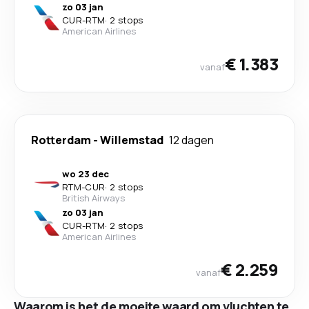
zo 03 jan
CUR
-
RTM
·
2 stops
American Airlines
€ 1.383
vanaf
Rotterdam
-
Willemstad
12 dagen
wo 23 dec
RTM
-
CUR
·
2 stops
British Airways
zo 03 jan
CUR
-
RTM
·
2 stops
American Airlines
€ 2.259
vanaf
Waarom is het de moeite waard om vluchten te