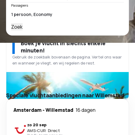
Passagiers
Zoek
Boek je vlucht in slechts enkele
minuten!
Gebruik de zoekbalk bovenaan de pagina. Vertel ons waar
en wanneer je vliegt, en wij regelen de rest.
Speciale vluchtaanbiedingen naar Willemstad
Amsterdam
-
Willemstad
16 dagen
zo 20 sep
AMS
-
CUR
·
Direct