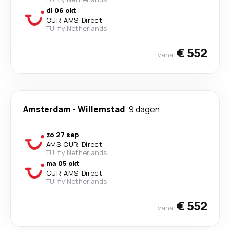
di 06 okt
CUR
-
AMS
·
Direct
TUI fly Netherlands
€ 552
vanaf
Amsterdam
-
Willemstad
9 dagen
zo 27 sep
AMS
-
CUR
·
Direct
TUI fly Netherlands
ma 05 okt
CUR
-
AMS
·
Direct
TUI fly Netherlands
€ 552
vanaf