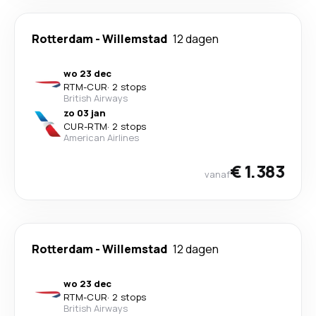
Rotterdam
-
Willemstad
12 dagen
wo 23 dec
RTM
-
CUR
·
2 stops
British Airways
zo 03 jan
CUR
-
RTM
·
2 stops
American Airlines
€ 1.383
vanaf
Rotterdam
-
Willemstad
12 dagen
wo 23 dec
RTM
-
CUR
·
2 stops
British Airways