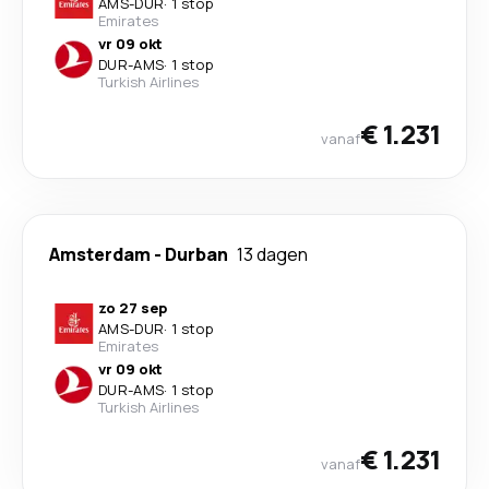
AMS
-
DUR
·
1 stop
Emirates
vr 09 okt
DUR
-
AMS
·
1 stop
Turkish Airlines
€ 1.231
vanaf
Amsterdam
-
Durban
13 dagen
zo 27 sep
AMS
-
DUR
·
1 stop
Emirates
vr 09 okt
DUR
-
AMS
·
1 stop
Turkish Airlines
€ 1.231
vanaf