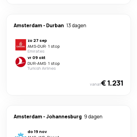
Amsterdam
-
Durban
13 dagen
zo 27 sep
AMS
-
DUR
·
1 stop
Emirates
vr 09 okt
DUR
-
AMS
·
1 stop
Turkish Airlines
€ 1.231
vanaf
Amsterdam
-
Johannesburg
9 dagen
do 19 nov