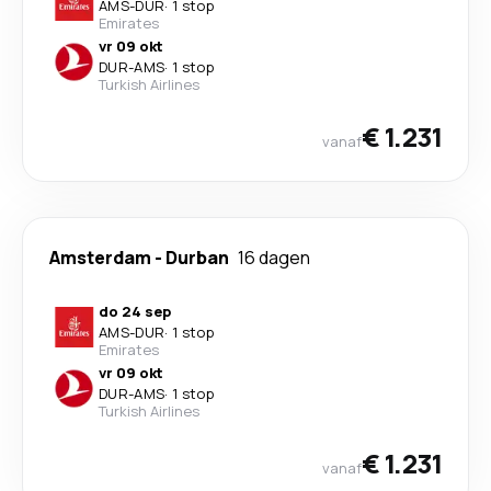
AMS
-
DUR
·
1 stop
Emirates
vr 09 okt
DUR
-
AMS
·
1 stop
Turkish Airlines
€ 1.231
vanaf
Amsterdam
-
Durban
16 dagen
do 24 sep
AMS
-
DUR
·
1 stop
Emirates
vr 09 okt
DUR
-
AMS
·
1 stop
Turkish Airlines
€ 1.231
vanaf