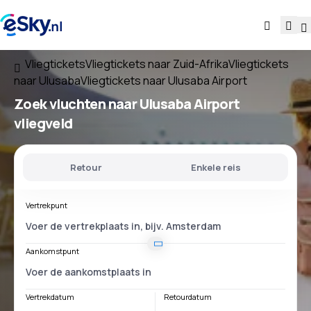
Vliegtickets
Vliegtickets naar Zuid-Afrika
Vliegtickets
naar Ulusaba
Vliegtickets naar Ulusaba Airport
Zoek vluchten
naar
Ulusaba Airport
vliegveld
Retour
Enkele reis
Vertrekpunt
Aankomstpunt
Vertrekdatum
Retourdatum