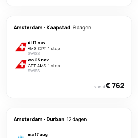
Amsterdam
-
Kaapstad
9 dagen
di 17 nov
AMS
-
CPT
·
1 stop
SWISS
wo 25 nov
CPT
-
AMS
·
1 stop
SWISS
€ 762
vanaf
Amsterdam
-
Durban
12 dagen
ma 17 aug