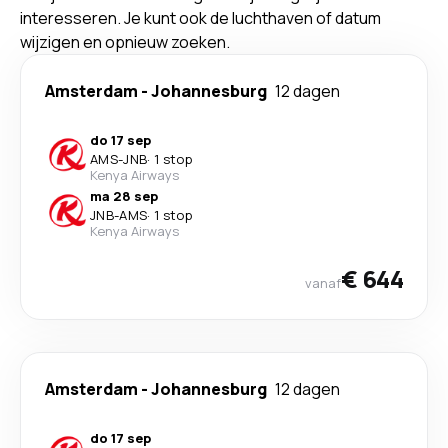
interesseren. Je kunt ook de luchthaven of datum
wijzigen en opnieuw zoeken.
Amsterdam
-
Johannesburg
12 dagen
do 17 sep
AMS
-
JNB
·
1 stop
Kenya Airways
ma 28 sep
JNB
-
AMS
·
1 stop
Kenya Airways
€ 644
vanaf
Amsterdam
-
Johannesburg
12 dagen
do 17 sep