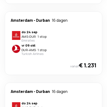
Amsterdam
-
Durban
16 dagen
do 24 sep
AMS
-
DUR
·
1 stop
Emirates
vr 09 okt
DUR
-
AMS
·
1 stop
Turkish Airlines
€ 1.231
vanaf
Amsterdam
-
Durban
16 dagen
do 24 sep