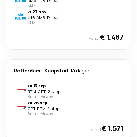
AMS
-
JNB
·
Direct
KLM
vr 27 nov
JNB
-
AMS
·
Direct
KLM
€ 1.487
vanaf
Rotterdam
-
Kaapstad
14 dagen
zo 13 sep
RTM
-
CPT
·
2 stops
British Airways
za 26 sep
CPT
-
RTM
·
1 stop
British Airways
€ 1.571
vanaf