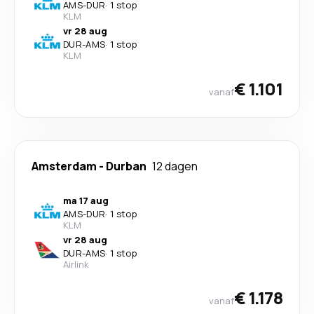
AMS
-
DUR
·
1 stop
KLM
vr 28 aug
DUR
-
AMS
·
1 stop
KLM
€ 1.101
vanaf
Amsterdam
-
Durban
12 dagen
ma 17 aug
AMS
-
DUR
·
1 stop
KLM
vr 28 aug
DUR
-
AMS
·
1 stop
Airlink
€ 1.178
vanaf