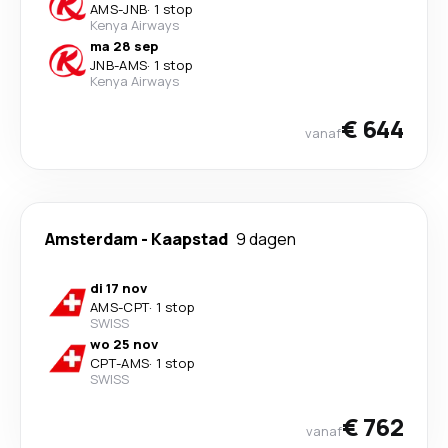
AMS
-
JNB
·
1 stop
Kenya Airways
ma 28 sep
JNB
-
AMS
·
1 stop
Kenya Airways
€ 644
vanaf
Amsterdam
-
Kaapstad
9 dagen
di 17 nov
AMS
-
CPT
·
1 stop
SWISS
wo 25 nov
CPT
-
AMS
·
1 stop
SWISS
€ 762
vanaf