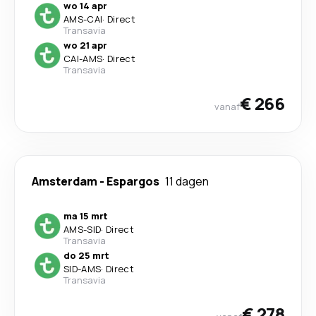
wo 14 apr
AMS
-
CAI
·
Direct
Transavia
wo 21 apr
CAI
-
AMS
·
Direct
Transavia
€ 266
vanaf
Amsterdam
-
Espargos
11 dagen
ma 15 mrt
AMS
-
SID
·
Direct
Transavia
do 25 mrt
SID
-
AMS
·
Direct
Transavia
€ 278