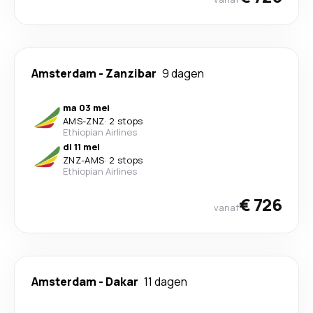
Amsterdam
-
Zanzibar
9 dagen
ma 03 mei
AMS
-
ZNZ
·
2 stops
Ethiopian Airlines
di 11 mei
ZNZ
-
AMS
·
2 stops
Ethiopian Airlines
€ 726
vanaf
Amsterdam
-
Dakar
11 dagen