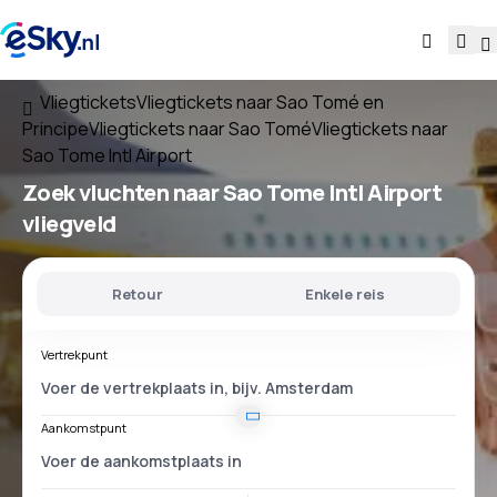
Vliegtickets
Vliegtickets naar Sao Tomé en
Principe
Vliegtickets naar Sao Tomé
Vliegtickets naar
Sao Tome Intl Airport
Zoek vluchten
naar
Sao Tome Intl Airport
vliegveld
Retour
Enkele reis
Vertrekpunt
Aankomstpunt