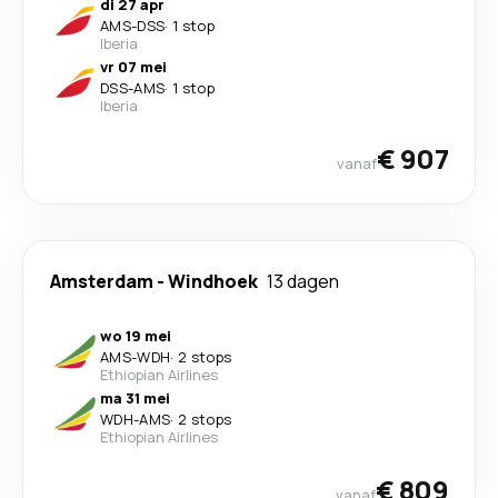
di 27 apr
AMS
-
DSS
·
1 stop
Iberia
vr 07 mei
DSS
-
AMS
·
1 stop
Iberia
€ 907
vanaf
Amsterdam
-
Windhoek
13 dagen
wo 19 mei
AMS
-
WDH
·
2 stops
Ethiopian Airlines
ma 31 mei
WDH
-
AMS
·
2 stops
Ethiopian Airlines
€ 809
vanaf