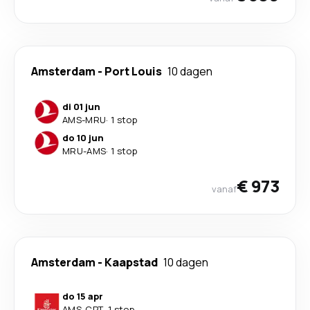
Amsterdam
-
Port Louis
10 dagen
di 01 jun
AMS
-
MRU
·
1 stop
do 10 jun
MRU
-
AMS
·
1 stop
€ 973
vanaf
Amsterdam
-
Kaapstad
10 dagen
do 15 apr
AMS
-
CPT
·
1 stop