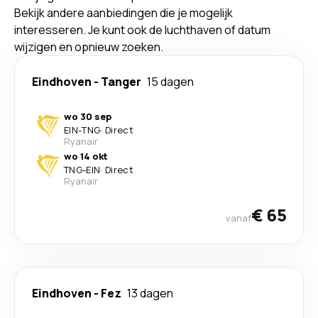
Bekijk andere aanbiedingen die je mogelijk
interesseren. Je kunt ook de luchthaven of datum
wijzigen en opnieuw zoeken.
Eindhoven
-
Tanger
15 dagen
wo 30 sep
EIN
-
TNG
·
Direct
Ryanair
wo 14 okt
TNG
-
EIN
·
Direct
Ryanair
€ 65
vanaf
Eindhoven
-
Fez
13 dagen