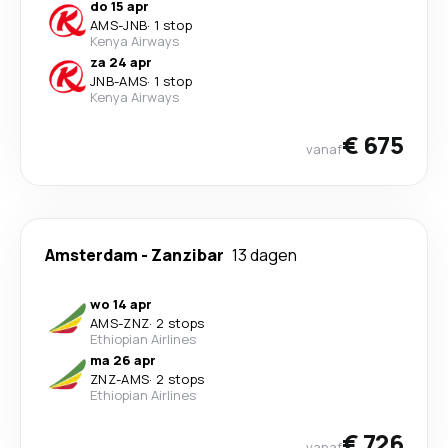
do 15 apr
AMS
-
JNB
·
1 stop
Kenya Airways
za 24 apr
JNB
-
AMS
·
1 stop
Kenya Airways
€ 675
vanaf
Amsterdam
-
Zanzibar
13 dagen
wo 14 apr
AMS
-
ZNZ
·
2 stops
Ethiopian Airlines
ma 26 apr
ZNZ
-
AMS
·
2 stops
Ethiopian Airlines
€ 726
vanaf