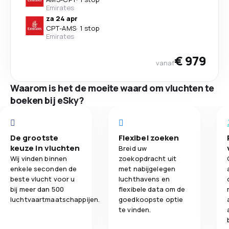
Emirates
za 24 apr
CPT
-
AMS
·
1 stop
Emirates
€ 979
vanaf
Waarom is het de moeite waard om vluchten te
boeken bij eSky?
De grootste
Flexibel zoeken
keuze in vluchten
Breid uw
Wij vinden binnen
zoekopdracht uit
enkele seconden de
met nabijgelegen
beste vlucht voor u
luchthavens en
bij meer dan 500
flexibele data om de
luchtvaartmaatschappijen.
goedkoopste optie
te vinden.