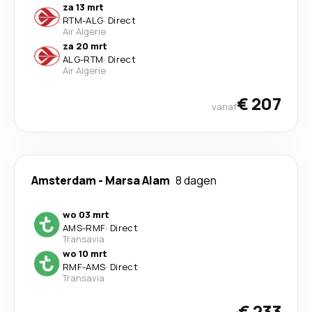
za 13 mrt
RTM
-
ALG
·
Direct
Air Algerie
za 20 mrt
ALG
-
RTM
·
Direct
Air Algerie
€ 207
vanaf
Amsterdam
-
Marsa Alam
8 dagen
wo 03 mrt
AMS
-
RMF
·
Direct
Transavia
wo 10 mrt
RMF
-
AMS
·
Direct
Transavia
€ 233