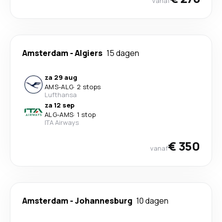
vanaf
Amsterdam
-
Algiers
15 dagen
za 29 aug
AMS
-
ALG
·
2 stops
Lufthansa
za 12 sep
ALG
-
AMS
·
1 stop
ITA Airways
€ 350
vanaf
Amsterdam
-
Johannesburg
10 dagen