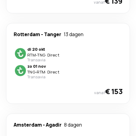
€ 139
vanaf
Rotterdam
-
Tanger
13 dagen
di 20 okt
RTM
-
TNG
·
Direct
Transavia
zo 01 nov
TNG
-
RTM
·
Direct
Transavia
€ 153
vanaf
Amsterdam
-
Agadir
8 dagen