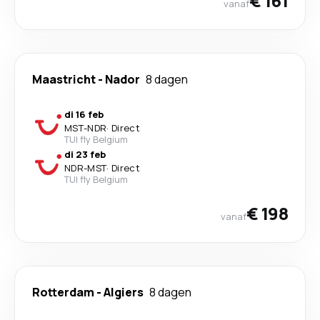
€ 161
vanaf
Maastricht
-
Nador
8 dagen
di 16 feb
MST
-
NDR
·
Direct
TUI fly Belgium
di 23 feb
NDR
-
MST
·
Direct
TUI fly Belgium
€ 198
vanaf
Rotterdam
-
Algiers
8 dagen