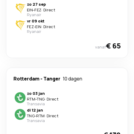
zo 27 sep
EIN
-
FEZ
·
Direct
Ryanair
vr 09 okt
FEZ
-
EIN
·
Direct
Ryanair
€ 65
vanaf
Rotterdam
-
Tanger
10 dagen
zo 03 jan
RTM
-
TNG
·
Direct
Transavia
di 12 jan
TNG
-
RTM
·
Direct
Transavia