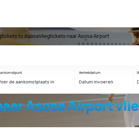
gtickets to Asosa
Vliegtickets naar Asosa Airport
ankomstpunt
Vertrekdatum
R
naar
Asosa Airport
vli