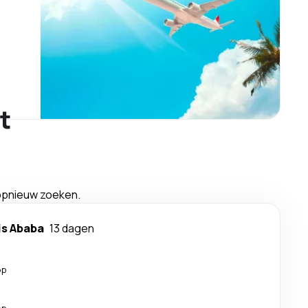
t
 opnieuw zoeken.
is Ababa
13 dagen
op