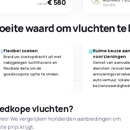
€ 580
ADD
-
AMS
·
1 st
vanaf
Saudia
oeite waard om vluchten te 
Flexibel zoeken
Ruime keuze aa
voorzieningen
Breid uw zoekopdracht uit met
nabijgelegen luchthavens en
Geniet van aanvull
flexibele data om de
diensten: reisverze
goedkoopste optie te vinden.
annuleringsverzeke
autoverhuur, lokale
bezienswaardighed
oedkope vluchten?
adres! We vergelijken honderden aanbiedingen om
e prijs krijgt.