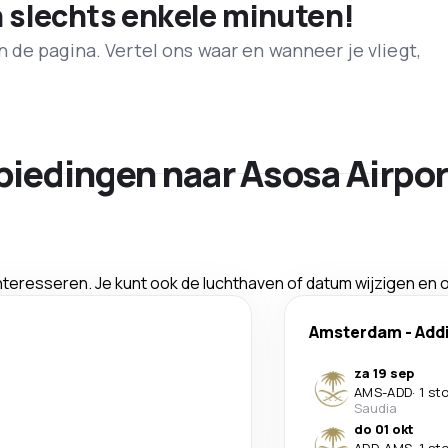
n slechts enkele minuten!
de pagina. Vertel ons waar en wanneer je vliegt,
biedingen naar Asosa Airpor
interesseren. Je kunt ook de luchthaven of datum wijzigen en
Amsterdam
-
Add
za 19 sep
AMS
-
ADD
·
1 st
Saudia
do 01 okt