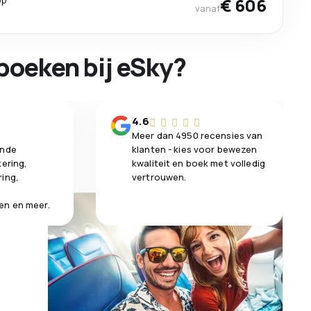
op
€ 606
vanaf
boeken bij eSky?
n
4.6
Meer dan 4950 recensies van
ende
klanten - kies voor bewezen
kering,
kwaliteit en boek met volledig
ring,
vertrouwen.
en en meer.