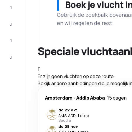
Boek je vlucht i
Aanbiedingen
Gebruik de zoekbalk bovenaan 
Maak de
en wij regelen de rest.
reis
compleet
Inspiratie
en tips
Speciale vluchtaan
Klantenservice
Er zijn geen vluchten op deze route
Bekijk andere aanbiedingen die je mogelijk 
Amsterdam
-
Addis Ababa
15 dagen
do 22 okt
AMS
-
ADD
·
1 stop
Saudia
do 05 nov