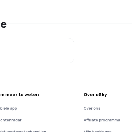
ie
m meer te weten
Over eSky
biele app
Over ons
uchtenradar
Affiliate programma
chtvaartmaatschappijen
Mijn boekingen