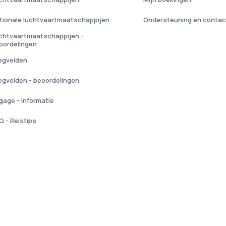
tionale luchtvaartmaatschappijen
Ondersteuning en contac
chtvaartmaatschappijen -
oordelingen
iegvelden
iegvelden - beoordelingen
gage - informatie
Q - Reistips