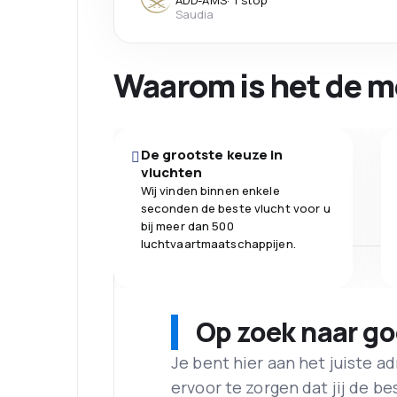
ADD
-
AMS
·
1 stop
Saudia
Waarom is het de m
De grootste keuze in
vluchten
Wij vinden binnen enkele
seconden de beste vlucht voor u
bij meer dan 500
luchtvaartmaatschappijen.
Op zoek naar g
Je bent hier aan het juiste 
ervoor te zorgen dat jij de best