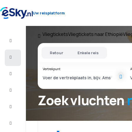
Uw reisplatform
Vliegtickets
Vliegtickets naar Ethiopië
Vlie
Vlucht+Hotel
Retour
Enkele reis
Vliegtickets
Vertrekpunt
A
Vakantie
Last
minute
Zoek vluchten
Stedentrip
Verblijf