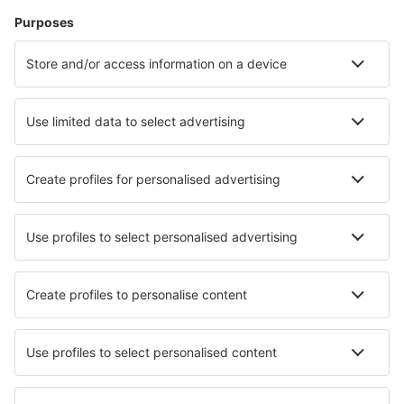
Verblijf
Vlucht+hotel
Hotels
Parkeren
Transfers
Attracties
Kom meer te weten
Mobiele app
Luchtvaartmaatschappijen
KLM
Ryanair
Air France
Wizz Air
Transavia