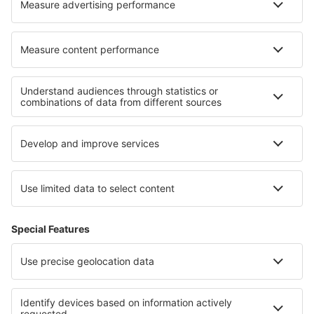
Over eSky
Algemene voorwaarden
Mijn boekingen
Privacykennisgeving
Ondersteuning en contact
Privacy
Landen
Internationale sites
eSky.eu
eSky.com
eDestinos.com