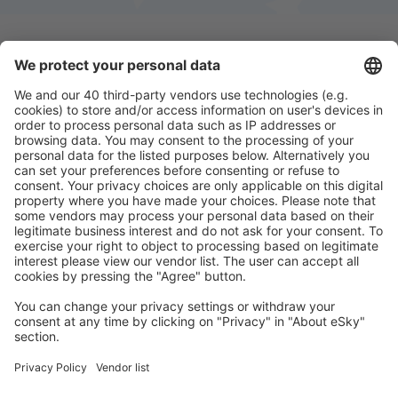
Download onze app
en plan gemakkelijk uw
reizen
Plan uw reis
Vliegtickets
Stedentrip
Vakantie