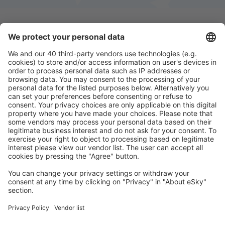
Download onze app
en plan gemakkelijk uw
reizen
Plan uw reis
Vliegtickets
Stedentrip
Vakantie