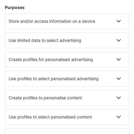
Verblijf
Vlucht+hotel
Hotels
Parkeren
Transfers
Attracties
Kom meer te weten
Mobiele app
Luchtvaartmaatschappijen
KLM
Ryanair
Air France
Wizz Air
Transavia