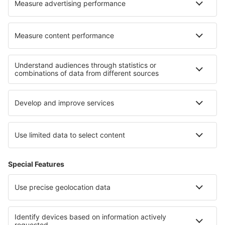
Over eSky
Algemene voorwaarden
Mijn boekingen
Privacykennisgeving
Ondersteuning en contact
Privacy
Landen
Internationale sites
eSky.eu
eSky.com
eDestinos.com